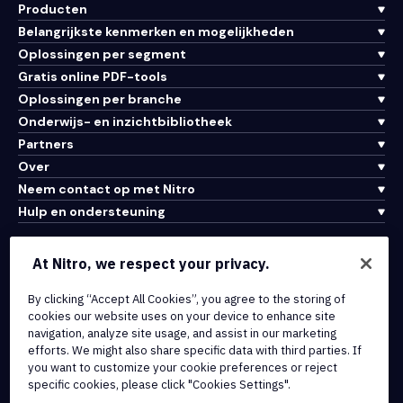
Producten
Belangrijkste kenmerken en mogelijkheden
Oplossingen per segment
Gratis online PDF-tools
Oplossingen per branche
Onderwijs- en inzichtbibliotheek
Partners
Over
Neem contact op met Nitro
Hulp en ondersteuning
Integraties en API-connectiviteit
At Nitro, we respect your privacy.
Gebruiksvoorwaarden
By clicking “Accept All Cookies”, you agree to the storing of
Cookiebeleid
cookies our website uses on your device to enhance site
Copyrightbeleid
navigation, analyze site usage, and assist in our marketing
Alle voorwaarden en beleidsmaatregelen
efforts. We might also share specific data with third parties. If
you want to customize your cookie preferences or reject
specific cookies, please click "Cookies Settings".
© 2026 Nitro Software, Inc. Inc. Alle rechten voorbehouden.