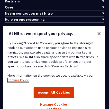
Partners
Over
Neem contact op met Nitro
Hulp en ondersteuning
Integraties en API-connectiviteit
At Nitro, we respect your privacy.
Gebruiksvoorwaarden
Cookiebeleid
By clicking “Accept All Cookies”, you agree to the storing of
cookies our website uses on your device to enhance site
Copyrightbeleid
navigation, analyze site usage, and assist in our marketing
Alle voorwaarden en beleidsmaatregelen
efforts. We might also share specific data with third parties. If
you want to customize your cookie preferences or reject
specific cookies, please click "Cookies Settings".
© 2026 Nitro Software, Inc. Inc. Alle rechten voorbehouden.
More information on the cookies we use, is available via our
Nitro, het Nitro-logo, Nitro Productivity Platform, Nitro PDF Pro, Nitro
Cookies Policy
Sign en Nitro Analytics zijn handelsmerken en/of geregistreerde
handelsmerken van Nitro Software, Inc. of haar
Accept All Cookies
dochterondernemingen in de Verenigde Staten en/of andere
landen.
Manage Cookies
Settings