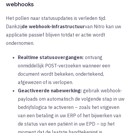
webhooks
Het pollen naar statusupdates is verleden tijd.
Dankzij
de webhook-infrastructuur
van Nitro
kan uw
applicatie passief blijven totdat er actie wordt
ondernomen.
Realtime statusovergangen:
ontvang
onmiddellijk POST-verzoeken wanneer een
document wordt bekeken, ondertekend,
afgewezen of is verlopen.
Geactiveerde nabewerking:
gebruik webhook-
payloads om automatisch de volgende stap in uw
bedrijfslogica te activeren – zoals het vrijgeven
van een betaling in uw ERP of het bijwerken van
de status van een patiënt in uw EPD – op het
moment dat de laatste handtekening is