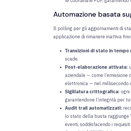
le coordinate PDF, garantendo 
Automazione basata sug
Il polling per gli aggiornamenti di s
applicazione di rimanere inattiva fin
Transizioni di stato in tempo 
scade.
Post-elaborazione attivata:
u
aziendale — come l’emissione di
elettronica — nel millisecondo in
Sigillatura crittografica:
ogni 
garantendone l’integrità per tutto
Audit trail automatizzati:
recu
lo stato della busta raggiunge 
eventi, soddisfacendo i requisi