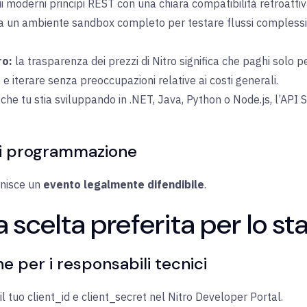
 moderni principi REST con una chiara compatibilità retroattiv
a un ambiente sandbox completo per testare flussi complessi 
ro:
la trasparenza dei prezzi di Nitro significa che paghi solo 
e e iterare senza preoccupazioni relative ai costi generali.
che tu stia sviluppando in .NET, Java, Python o Node.js, l’API 
o di programmazione
rnisce un
evento legalmente difendibile
.
a scelta preferita per lo st
e per i responsabili tecnici
l tuo client_id e client_secret nel Nitro Developer Portal.