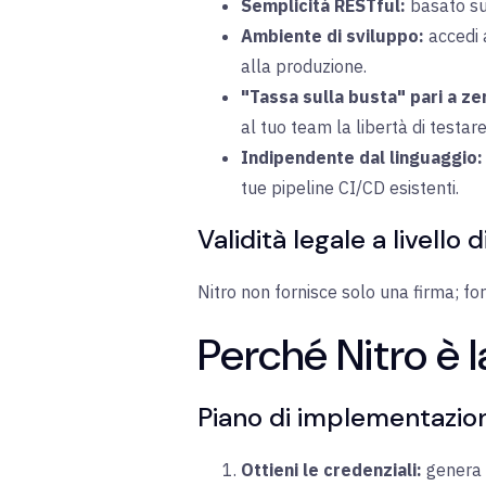
Semplicità RESTful:
basato sui
Ambiente di sviluppo:
accedi 
alla produzione.
"Tassa sulla busta" pari a ze
al tuo team la libertà di testar
Indipendente dal linguaggio:
tue pipeline CI/CD esistenti.
Validità legale a livell
Nitro non fornisce solo una firma; fo
Perché Nitro è l
Piano di implementazion
Ottieni le credenziali:
genera i