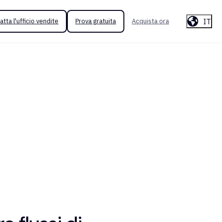
IT
atta l'ufficio vendite
Prova gratuita
Acquista ora