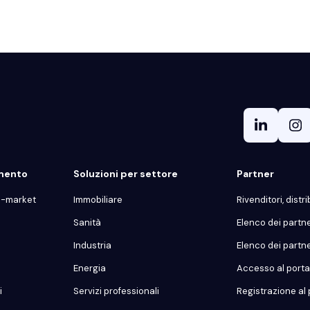
gmento
Soluzioni per settore
Partner
d-market
Immobiliare
Rivenditori, distrib
Sanità
Elenco dei partn
Industria
Elenco dei partn
Energia
Accesso al portal
i
Servizi professionali
Registrazione al 