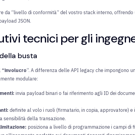
re da “livello di conformità” del vostro stack interno, offrend
i payload JSON.
tivi tecnici per gli ingegne
 della busta
l
“involucro
”. A differenza delle API legacy che impongono un
tamente modulare:
menti:
invia payload binari o fai riferimento agli ID dei docum
nti:
definite al volo i ruoli (firmatario, in copia, approvatore) 
a sensibilità della transazione.
limitazione:
posiziona a livello di programmazione i campi di fi