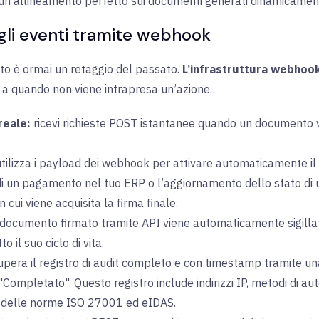
un allineamento perfetto sui documenti generati dinamicamen
li eventi tramite webhook
tato è ormai un retaggio del passato.
L’infrastruttura webhoo
o a quando non viene intrapresa un’azione.
reale:
ricevi richieste POST istantanee quando un documento vie
tilizza i payload dei webhook per attivare automaticamente il
 un pagamento nel tuo ERP o l’aggiornamento dello stato di un
 cui viene acquisita la firma finale.
documento firmato tramite API viene automaticamente sigillato 
 il suo ciclo di vita.
pera il registro di audit completo e con timestamp tramite u
"Completato". Questo registro include indirizzi IP, metodi di a
ti delle norme ISO 27001 ed eIDAS.