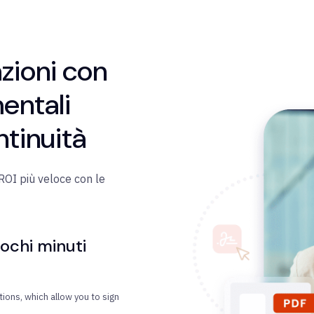
zioni con
mentali
ntinuità
 ROI più veloce con le
pochi minuti
tions, which allow you to sign