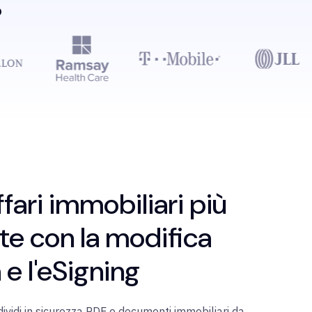
o
ffari immobiliari più
e con la modifica
 e l'eSigning
dividi in sicurezza PDF e documenti immobiliari da