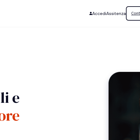
Accedi
Assitenza
Cont
i e
ore