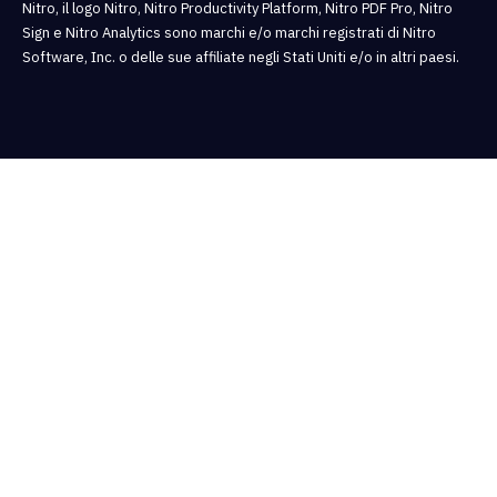
Nitro, il logo Nitro, Nitro Productivity Platform, Nitro PDF Pro, Nitro
Sign e Nitro Analytics sono marchi e/o marchi registrati di Nitro
Software, Inc. o delle sue affiliate negli Stati Uniti e/o in altri paesi.