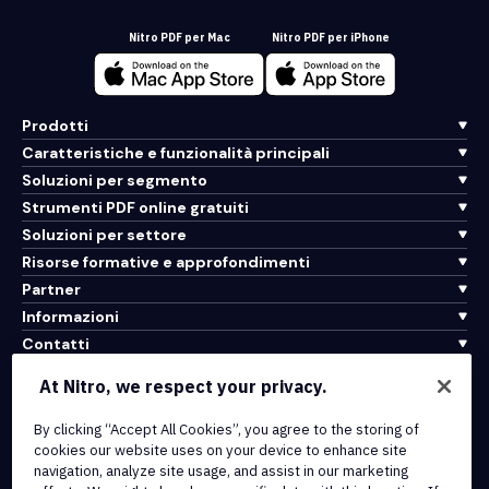
Nitro PDF per Mac
Nitro PDF per iPhone
Prodotti
Caratteristiche e funzionalità principali
Soluzioni per segmento
Strumenti PDF online gratuiti
Soluzioni per settore
Risorse formative e approfondimenti
Partner
Informazioni
Contatti
Assistenza
At Nitro, we respect your privacy.
Integrazioni e connettività API
By clicking “Accept All Cookies”, you agree to the storing of
cookies our website uses on your device to enhance site
Termini di servizio
navigation, analyze site usage, and assist in our marketing
Politica sui cookie