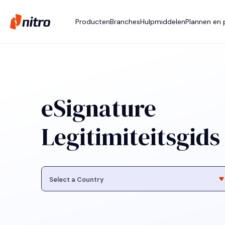
Producten
Branches
Hulpmiddelen
Plannen en p
eSignature
Legitimiteitsgids