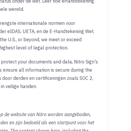
tatus onder de wet. Leer hoe eHandtekening
hele wereld.
rengste internationale normen voor
der eIDAS, UETA, en de E-Handtekening Wet.
the U.S., or beyond, we meet or exceed
ighest level of legal protection.
o protect your documents and data, Nitro Sign's
 ensure all information is secure during the
 door derden en certificeringen zoals SOC 2,
n veilige handen.
 op de website van Nitro worden aangeboden,
nden en zijn bedoeld als een startpunt voor het
en. The content shown here, including the