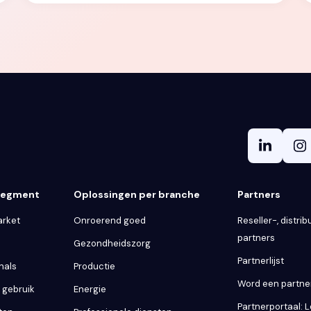
 segment
Oplossingen per branche
Partners
arket
Onroerend goed
Reseller-, distribu
partners
Gezondheidszorg
Partnerlijst
nals
Productie
Word een partne
k gebruik
Energie
Partnerportaal: 