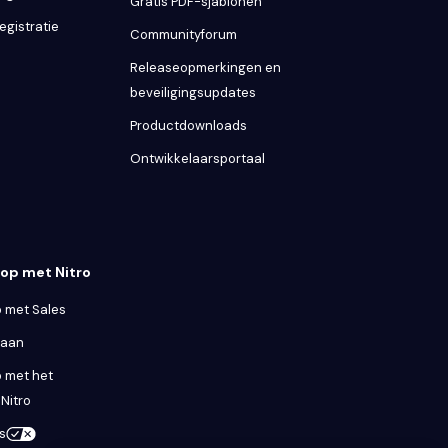
Gratis PDF-sjablonen
egistratie
Communityforum
Releaseopmerkingen en
beveiligingsupdates
Productdownloads
Ontwikkelaarsportaal
op met Nitro
 met Sales
 aan
 met het
Nitro
s