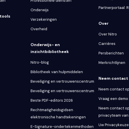
ten
Professionele diensten
Partnerportaal: R
Onderwijs
tools
Verzekeringen
Over
Overheid
Over Nitro
Carrières
Onderwijs- en
inzichtbibliotheek
Persberichten
Nitro-blog
Merkrichtlijnen
Bibliotheek van hulpmiddelen
Neem contact 
Beveiliging en vertrouwenscentrum
Neem contact op
Beveiliging en vertrouwenscentrum
Vraag een demo
Beste PDF-editors 2026
Neem contact op
Rechtmatigheidsgidsen
privacyteam van 
elektronische handtekeningen
Uw Privacykeuze
E-Signature-ondertekenmethoden