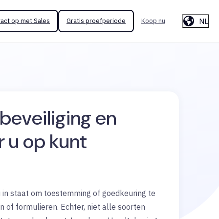
NL
act op met Sales
Gratis proefperiode
Koop nu
 beveiliging en
 u op kunt
u in staat om toestemming of goedkeuring te
of formulieren. Echter, niet alle soorten