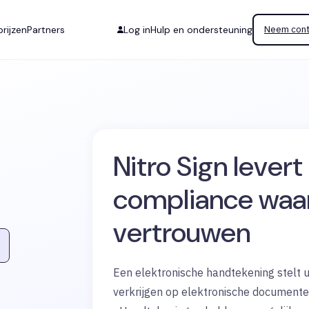
rijzen
Partners
Log in
Hulp en ondersteuning
Neem cont
Nitro Sign levert
compliance
waar
vertrouwen
Een elektronische handtekening stelt 
verkrijgen op elektronische documenten 