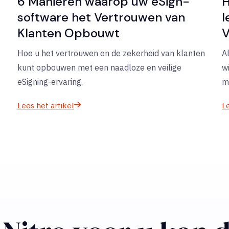
6 Manieren waarop uw eSign-
H
software het Vertrouwen van
l
Klanten Opbouwt
V
Hoe u het vertrouwen en de zekerheid van klanten
A
kunt opbouwen met een naadloze en veilige
w
eSigning-ervaring.
m
Lees het artikel
Le