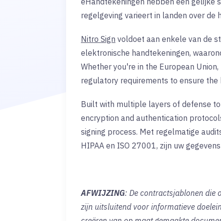
eHandtekeningen hebben een gelijke s
regelgeving varieert in landen over de 
Nitro Sign
voldoet aan enkele van de st
elektronische handtekeningen, waaron
Whether you're in the European Union, 
regulatory requirements to ensure the h
Built with multiple layers of defense t
encryption and authentication protocols
signing process. Met regelmatige audits
HIPAA en ISO 27001, zijn uw gegevens i
AFWIJZING
: De contractsjablonen die
zijn uitsluitend voor informatieve doelei
creëren van op maat gemaakte document