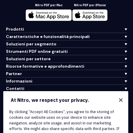
Nitro PDF per Mac
Nitro PDF per iPhone
Prodotti
Caratteristiche e funzionalità principali
Soluzioni per segmento
Strumenti PDF online gratuiti
Soluzioni per settore
Risorse formative e approfondimenti
Partner
Informazioni
Contatti
Assistenza
At Nitro, we respect your privacy.
By clicking “Accept All Cookies”, you agree to the storing of
Integrazioni e connettività API
cookies our website uses on your device to enhance site
Termini di servizio
navigation, analyze site usage, and assist in our marketing
Politica sui cookie
efforts. We might also share specific data with third parties. If
Politica sul copyright