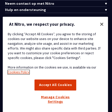
Neem contact op met Nitro
Hulp en ondersteuning
Integraties en API-connectiviteit
At Nitro, we respect your privacy.
Gebruiksvoorwaarden
By clicking “Accept All Cookies”, you agree to the storing of
Cookiebeleid
cookies our website uses on your device to enhance site
Copyrightbeleid
navigation, analyze site usage, and assist in our marketing
Alle voorwaarden en beleidsmaatregelen
efforts. We might also share specific data with third parties. If
you want to customize your cookie preferences or reject
specific cookies, please click "Cookies Settings".
© 2026 Nitro Software, Inc. Inc. Alle rechten voorbehouden.
More information on the cookies we use, is available via our
Nitro, het Nitro-logo, Nitro Productivity Platform, Nitro PDF Pro, Nitro
Cookies Policy
Sign en Nitro Analytics zijn handelsmerken en/of geregistreerde
handelsmerken van Nitro Software, Inc. of haar
Accept All Cookies
dochterondernemingen in de Verenigde Staten en/of andere
landen.
Manage Cookies
Settings