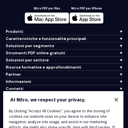
Nitro PDF per Mac
Nitro PDF per iPhone
Prodotti
Caratteristiche e funzionalità principali
Soluzioni per segmento
Strumenti PDF online gratuiti
Soluzioni per settore
Risorse formative e approfondimenti
Partner
Informazioni
Contatti
Assistenza
At Nitro, we respect your privacy.
By clicking “Accept All Cookies”, you agree to the storing of
Integrazioni e connettività API
cookies our website uses on your device to enhance site
Termini di servizio
navigation, analyze site usage, and assist in our marketing
Politica sui cookie
efforts. We might also share specific data with third parties. If