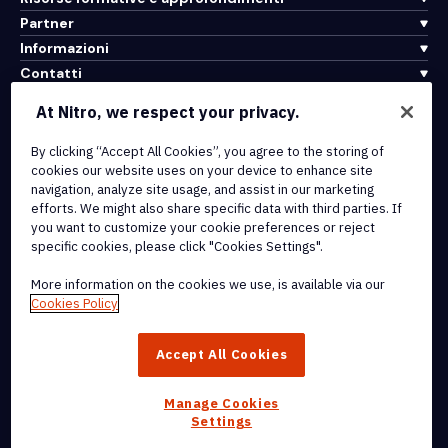
Partner
Informazioni
Contatti
Assistenza
At Nitro, we respect your privacy.
By clicking “Accept All Cookies”, you agree to the storing of
Integrazioni e connettività API
cookies our website uses on your device to enhance site
Termini di servizio
navigation, analyze site usage, and assist in our marketing
Politica sui cookie
efforts. We might also share specific data with third parties. If
Politica sul copyright
you want to customize your cookie preferences or reject
Tutti i termini e le politiche
specific cookies, please click "Cookies Settings".
More information on the cookies we use, is available via our
© 2026 Nitro Software, Inc. Tutti i diritti riservati.
Cookies Policy
Nitro, il logo Nitro, Nitro Productivity Platform, Nitro PDF Pro, Nitro
Accept All Cookies
Sign e Nitro Analytics sono marchi e/o marchi registrati di Nitro
Software, Inc. o delle sue affiliate negli Stati Uniti e/o in altri paesi.
Manage Cookies
Settings