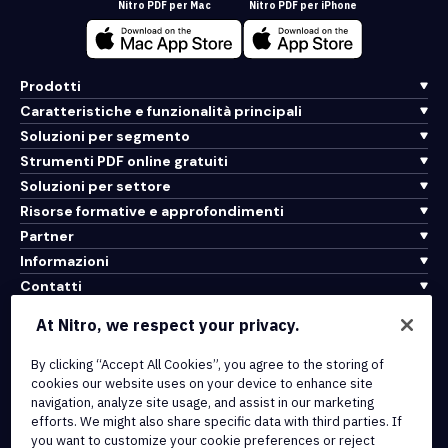
Nitro PDF per Mac
Nitro PDF per iPhone
Prodotti
Caratteristiche e funzionalità principali
Soluzioni per segmento
Strumenti PDF online gratuiti
Soluzioni per settore
Risorse formative e approfondimenti
Partner
Informazioni
Contatti
Assistenza
At Nitro, we respect your privacy.
Integrazioni e connettività API
By clicking “Accept All Cookies”, you agree to the storing of
cookies our website uses on your device to enhance site
Termini di servizio
navigation, analyze site usage, and assist in our marketing
Politica sui cookie
efforts. We might also share specific data with third parties. If
Politica sul copyright
you want to customize your cookie preferences or reject