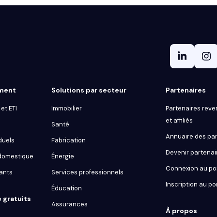
gment
Solutions par secteur
Partenaires
et ETI
Immobilier
Partenaires reve
et affiliés
Santé
Annuaire des par
duels
Fabrication
Devenir partenai
 domestique
Énergie
Connexion au por
ants
Services professionnels
Inscription au po
Éducation
e gratuits
Assurances
À propos