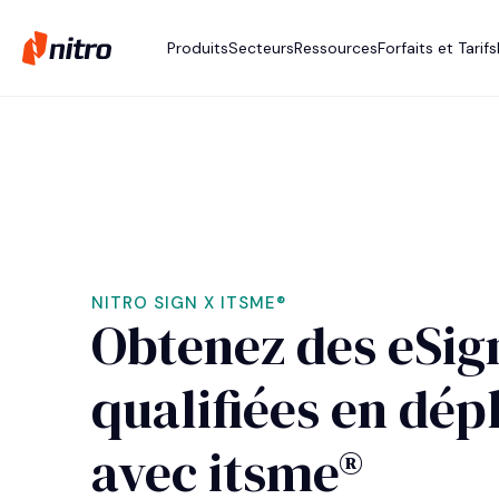
Produits
Secteurs
Ressources
Forfaits et Tarifs
NITRO SIGN X ITSME®
Obtenez des eSig
qualifiées en dé
avec itsme®