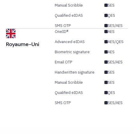
Manual Scribble
SES
Qualified eIDAS
QES
SMS OTP
SES/AES
OneID®
AES
Advanced eIDAS
AES/QES
Royaume-Uni
Biometric signature
AES
Email OTP
SES/AES
Handwritten signature
SES
Manual Scribble
SES
Qualified eIDAS
QES
SMS OTP
SES/AES