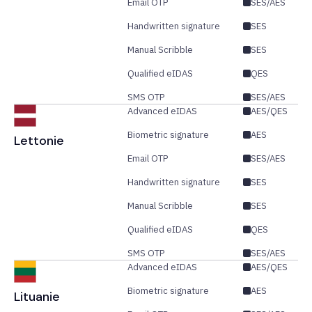
Email OTP
SES/AES
Handwritten signature
SES
Manual Scribble
SES
Qualified eIDAS
QES
SMS OTP
SES/AES
Advanced eIDAS
AES/QES
Biometric signature
AES
Lettonie
Email OTP
SES/AES
Handwritten signature
SES
Manual Scribble
SES
Qualified eIDAS
QES
SMS OTP
SES/AES
Advanced eIDAS
AES/QES
Biometric signature
AES
Lituanie