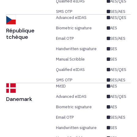
Qualified eIDAS
AES/QES
SMS OTP
SES/AES
Advanced eIDAS
AES/QES
Biometric signature
AES
République
tchèque
Email OTP
SES/AES
Handwritten signature
SES
Manual Scribble
SES
Qualified eIDAS
AES/QES
SMS OTP
SES/AES
MitID
AES
Advanced eIDAS
AES/QES
Danemark
Biometric signature
AES
Email OTP
SES/AES
Handwritten signature
SES