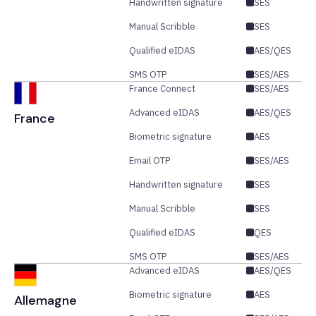
Handwritten signature
SES
Manual Scribble
SES
Qualified eIDAS
AES/QES
SMS OTP
SES/AES
France Connect
SES/AES
Advanced eIDAS
AES/QES
France
Biometric signature
AES
Email OTP
SES/AES
Handwritten signature
SES
Manual Scribble
SES
Qualified eIDAS
QES
SMS OTP
SES/AES
Advanced eIDAS
AES/QES
Biometric signature
AES
Allemagne