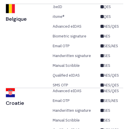
.beID
QES
itsme®
QES
Belgique
Advanced eIDAS
AES/QES
Biometric signature
AES
Email OTP
SES/AES
Handwritten signature
SES
Manual Scribble
SES
Qualified eIDAS
AES/QES
SMS OTP
AES/QES
Advanced eIDAS
AES/QES
Email OTP
SES/AES
Croatie
Handwritten signature
SES
Manual Scribble
SES