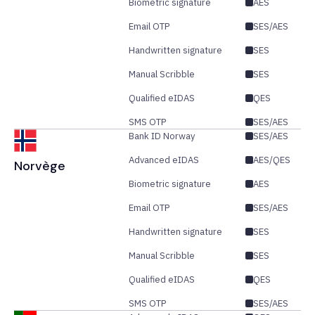
Biometric signature
AES
Email OTP
SES/AES
Handwritten signature
SES
Manual Scribble
SES
Qualified eIDAS
QES
SMS OTP
SES/AES
Bank ID Norway
SES/AES
Advanced eIDAS
AES/QES
Norvège
Biometric signature
AES
Email OTP
SES/AES
Handwritten signature
SES
Manual Scribble
SES
Qualified eIDAS
QES
SMS OTP
SES/AES