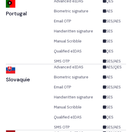
Advanced eIDAS
QES
Biometric signature
AES
Portugal
Email OTP
SES/AES
Handwritten signature
SES
Manual Scribble
SES
Qualified eIDAS
QES
SMS OTP
SES/AES
Advanced eIDAS
AES/QES
Biometric signature
AES
Slovaquie
Email OTP
SES/AES
Handwritten signature
SES
Manual Scribble
SES
Qualified eIDAS
QES
SMS OTP
SES/AES