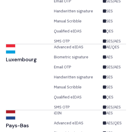
Email OTP
SES/AES
Handwritten signature
SES
Manual Scribble
SES
Qualified eIDAS
QES
SMS OTP
SES/AES
Advanced eIDAS
AE/QES
Biometric signature
AES
Luxembourg
Email OTP
SES/AES
Handwritten signature
SES
Manual Scribble
SES
Qualified eIDAS
QES
SMS OTP
SES/AES
iDIN
AES
Advanced eIDAS
AES/QES
Pays-Bas