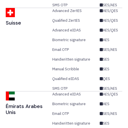
SMS OTP
SES/AES
Advanced ZertES
AES/QES
Qualified ZertES
AES/QES
Suisse
Advanced eIDAS
AES/QES
Biometric signature
AES
Email OTP
SES/AES
Handwritten signature
SES
Manual Scribble
SES
Qualified eIDAS
QES
SMS OTP
SES/AES
Advanced eIDAS
AES/QES
Biometric signature
AES
Émirats Arabes
Unis
Email OTP
SES/AES
Handwritten signature
SES