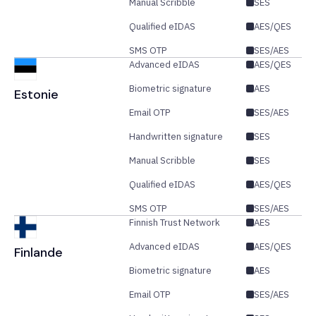
Manual Scribble
SES
Qualified eIDAS
AES/QES
SMS OTP
SES/AES
Advanced eIDAS
AES/QES
Biometric signature
AES
Estonie
Email OTP
SES/AES
Handwritten signature
SES
Manual Scribble
SES
Qualified eIDAS
AES/QES
SMS OTP
SES/AES
Finnish Trust Network
AES
Advanced eIDAS
AES/QES
Finlande
Biometric signature
AES
Email OTP
SES/AES