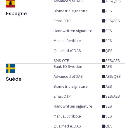
Advanced eIDAS
AES/QES
Biometric signature
AES
Espagne
Email OTP
SES/AES
Handwritten signature
SES
Manual Scribble
SES
Qualified eIDAS
QES
SMS OTP
SES/AES
Bank ID Sweden
AES
Advanced eIDAS
AES/QES
Suède
Biometric signature
AES
Email OTP
SES/AES
Handwritten signature
SES
Manual Scribble
SES
Qualified eIDAS
QES