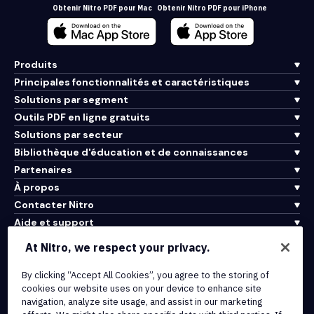
Obtenir Nitro PDF pour Mac
Obtenir Nitro PDF pour iPhone
Produits
Principales fonctionnalités et caractéristiques
Solutions par segment
Outils PDF en ligne gratuits
Solutions par secteur
Bibliothèque d'éducation et de connaissances
Partenaires
À propos
Contacter Nitro
Aide et support
At Nitro, we respect your privacy.
Intégrations et connectivité API
By clicking “Accept All Cookies”, you agree to the storing of
Conditions d'utilisation
cookies our website uses on your device to enhance site
Politique de cookies
navigation, analyze site usage, and assist in our marketing
Politique de copyright