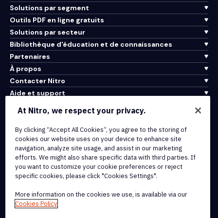
Solutions par segment
Outils PDF en ligne gratuits
Solutions par secteur
Bibliothèque d'éducation et de connaissances
Partenaires
À propos
Contacter Nitro
Aide et support
At Nitro, we respect your privacy.
Intégrations et connectivité API
Conditions d'utilisation
By clicking “Accept All Cookies”, you agree to the storing of
cookies our website uses on your device to enhance site
Politique de cookies
navigation, analyze site usage, and assist in our marketing
Politique de copyright
efforts. We might also share specific data with third parties. If
Toutes les conditions et politiques
you want to customize your cookie preferences or reject
specific cookies, please click "Cookies Settings".
© 2026 Nitro Software, Inc. Tous droits réservés.
More information on the cookies we use, is available via our
Cookies Policy
Nitro, le logo Nitro, Nitro Productivity Platform, Nitro PDF Pro, Nitro