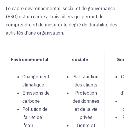
Le cadre environnemental, social et de gouvernance
(ESG) est un cadre à trois piliers qui permet de
comprendre et de mesurer le degré de durabilité des
activités d'une organisation.
Environnemental
sociale
Gouv
Changement
Satisfaction
Com
climatique
des clients
Émissions de
Protection
d'ad
carbone
des données
St
Pollution de
et de la vie
com
l'air et de
privée
Pot
l'eau
Genre et
c