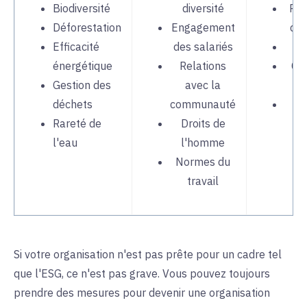
Biodiversité
diversité
Rém
Déforestation
Engagement
des
Efficacité
des salariés
énergétique
Relations
Con
Gestion des
avec la
p
déchets
communauté
Sy
Rareté de
Droits de
dé
l'eau
l'homme
Normes du
travail
Si votre organisation n'est pas prête pour un cadre tel
que l'ESG, ce n'est pas grave. Vous pouvez toujours
prendre des mesures pour devenir une organisation