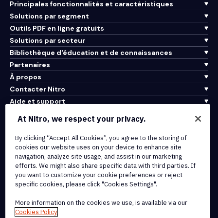
Principales fonctionnalités et caractéristiques
Solutions par segment
Outils PDF en ligne gratuits
Solutions par secteur
Bibliothèque d'éducation et de connaissances
Partenaires
À propos
Contacter Nitro
Aide et support
At Nitro, we respect your privacy.
Intégrations et connectivité API
Conditions d'utilisation
By clicking “Accept All Cookies”, you agree to the storing of
cookies our website uses on your device to enhance site
Politique de cookies
navigation, analyze site usage, and assist in our marketing
Politique de copyright
efforts. We might also share specific data with third parties. If
Toutes les conditions et politiques
you want to customize your cookie preferences or reject
specific cookies, please click "Cookies Settings".
© 2026 Nitro Software, Inc. Tous droits réservés.
More information on the cookies we use, is available via our
Cookies Policy