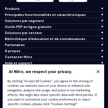
Produits
Principales fonctionnalités et caractéristiques
Solutions par segment
Outils PDF en ligne gratuits
Solutions par secteur
Bibliothèque d'éducation et de connaissances
Partenaires
À propos
Contacter Nitro
Aide et support
At Nitro, we respect your privacy.
Intégrations et connectivité API
Conditions d'utilisation
By clicking “Accept All Cookies”, you agree to the storing of
cookies our website uses on your device to enhance site
Politique de cookies
navigation, analyze site usage, and assist in our marketing
Politique de copyright
efforts. We might also share specific data with third parties. If
Toutes les conditions et politiques
you want to customize your cookie preferences or reject
specific cookies, please click "Cookies Settings".