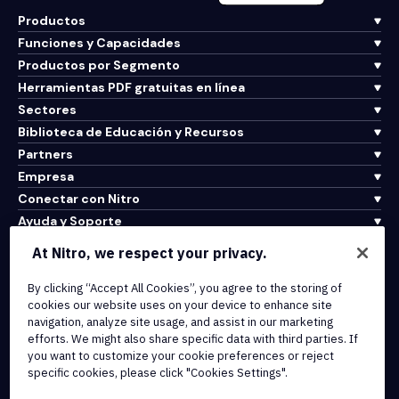
Productos
Funciones y Capacidades
Productos por Segmento
Herramientas PDF gratuitas en línea
Sectores
Biblioteca de Educación y Recursos
Partners
Empresa
Conectar con Nitro
Ayuda y Soporte
At Nitro, we respect your privacy.
Integrations & API Connectivity
By clicking “Accept All Cookies”, you agree to the storing of
Terms of Service
cookies our website uses on your device to enhance site
Cookie Policy
navigation, analyze site usage, and assist in our marketing
Copyright Policy
efforts. We might also share specific data with third parties. If
All Terms & Policies
you want to customize your cookie preferences or reject
specific cookies, please click "Cookies Settings".
© 2026 Nitro Software, Inc. All rights reserved.