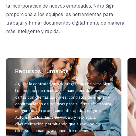
la incorporación de nuevos empleados, Nitro Sign
proporciona a los equipos las herramientas para
trabajar y firmar documentos digitalmente de manera
más inteligente y rápida.
Recursos Humanos
Agilizar la contratación y la integración con Nitro Sign.
Los equipos de recursos humanos pueden enviar
cartas con ofertas laborales, contratos de empleo y
confirmaciones de políticas para su firma electrónica,
asegurando un procesamiento rápido y seguro.
Automatice los flujos de trabajo y reduzca la
documentación, permitiendo que su equipo de
recursos humanos se concentre en construir