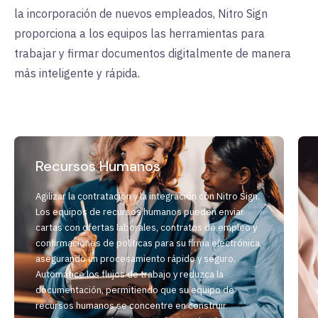
la incorporación de nuevos empleados, Nitro Sign
proporciona a los equipos las herramientas para
trabajar y firmar documentos digitalmente de manera
más inteligente y rápida.
Recursos Humanos
Agilizar la contratación y la integración con Nitro Sign.
Los equipos de recursos humanos pueden enviar
cartas con ofertas laborales, contratos de empleo y
confirmaciones de políticas para su firma electrónica,
asegurando un procesamiento rápido y seguro.
Automatice los flujos de trabajo y reduzca la
documentación, permitiendo que su equipo de
recursos humanos se concentre en construir