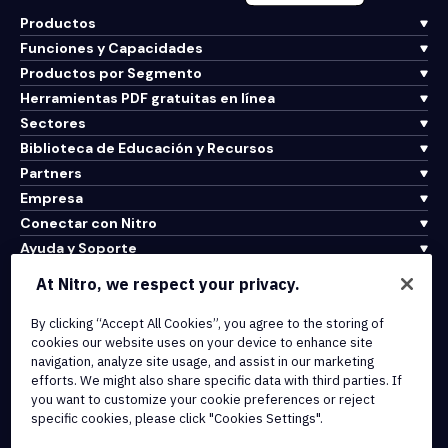
Productos
Funciones y Capacidades
Productos por Segmento
Herramientas PDF gratuitas en línea
Sectores
Biblioteca de Educación y Recursos
Partners
Empresa
Conectar con Nitro
Ayuda y Soporte
At Nitro, we respect your privacy.
Integrations & API Connectivity
By clicking “Accept All Cookies”, you agree to the storing of
Terms of Service
cookies our website uses on your device to enhance site
Cookie Policy
navigation, analyze site usage, and assist in our marketing
Copyright Policy
efforts. We might also share specific data with third parties. If
All Terms & Policies
you want to customize your cookie preferences or reject
specific cookies, please click "Cookies Settings".
© 2026 Nitro Software, Inc. All rights reserved.