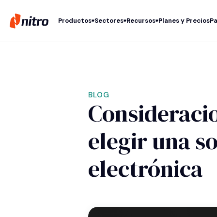
Productos
Sectores
Recursos
Planes y Precios
Pa
BLOG
Consideracio
elegir una s
electrónica