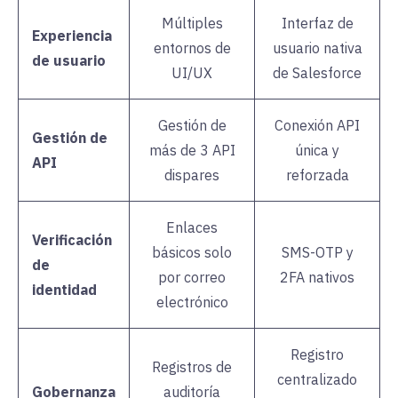
Múltiples
Interfaz de
Experiencia
entornos de
usuario nativa
de usuario
UI/UX
de Salesforce
Gestión de
Conexión API
Gestión de
más de 3 API
única y
API
dispares
reforzada
Enlaces
Verificación
básicos solo
SMS-OTP y
de
por correo
2FA nativos
identidad
electrónico
Registro
Registros de
centralizado
Gobernanza
auditoría