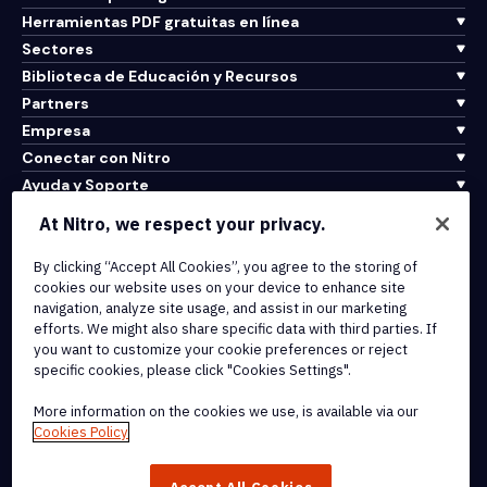
Herramientas PDF gratuitas en línea
Sectores
Biblioteca de Educación y Recursos
Partners
Empresa
Conectar con Nitro
Ayuda y Soporte
At Nitro, we respect your privacy.
Integrations & API Connectivity
Terms of Service
By clicking “Accept All Cookies”, you agree to the storing of
cookies our website uses on your device to enhance site
Cookie Policy
navigation, analyze site usage, and assist in our marketing
Copyright Policy
efforts. We might also share specific data with third parties. If
All Terms & Policies
you want to customize your cookie preferences or reject
specific cookies, please click "Cookies Settings".
© 2026 Nitro Software, Inc. All rights reserved.
More information on the cookies we use, is available via our
Cookies Policy
Nitro, the Nitro logo, Nitro Productivity Platform, Nitro PDF Pro, Nitro
Sign, and Nitro Analytics are trademarks and/or registered