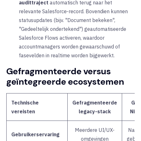
audittraject
automatisch
terug naar het
relevante Salesforce-record. Bovendien kunnen
statusupdates (bijv. "Document bekeken",
"Gedeeltelijk ondertekend") geautomatiseerde
Salesforce Flows activeren, waardoor
accountmanagers worden gewaarschuwd of
fasevelden in realtime worden bijgewerkt.
Gefragmenteerde versus
geïntegreerde ecosystemen
Technische
Gefragmenteerde
Geï
vereisten
legacy-stack
Nitr
Meerdere UI/UX-
Nativ
Gebruikerservaring
omgevingen
gebru