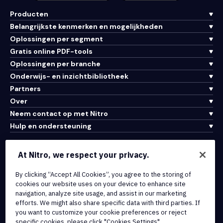
Producten
Belangrijkste kenmerken en mogelijkheden
Oplossingen per segment
Gratis online PDF-tools
Oplossingen per branche
Onderwijs- en inzichtbibliotheek
Partners
Over
Neem contact op met Nitro
Hulp en ondersteuning
Integraties en API-connectiviteit
At Nitro, we respect your privacy.
Gebruiksvoorwaarden
By clicking “Accept All Cookies”, you agree to the storing of
Cookiebeleid
cookies our website uses on your device to enhance site
Copyrightbeleid
navigation, analyze site usage, and assist in our marketing
Alle voorwaarden en beleidsmaatregelen
efforts. We might also share specific data with third parties. If
you want to customize your cookie preferences or reject
specific cookies, please click "Cookies Settings".
© 2026 Nitro Software, Inc. Inc. Alle rechten voorbehouden.