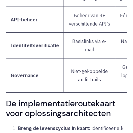
Beheer van 3+
Eén b
API-beheer
verschillende API's
v
Basislinks via e-
Nati
Identiteitsverificatie
mail
Gece
Niet-gekoppelde
Governance
logbo
audit trails
b
De implementatieroutekaart
voor oplossingsarchitecten
Breng de levenscyclus in kaart:
identificeer elk