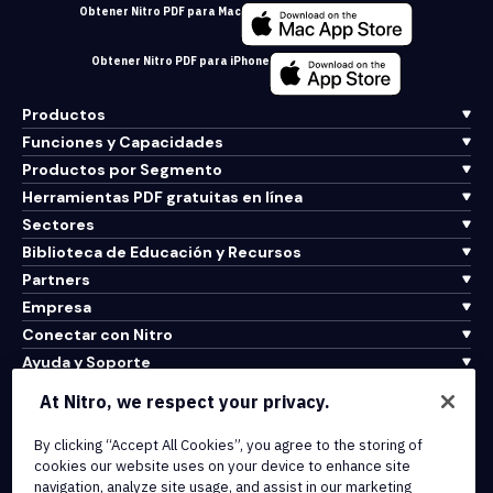
Obtener Nitro PDF para Mac
Obtener Nitro PDF para iPhone
Productos
Funciones y Capacidades
Productos por Segmento
Herramientas PDF gratuitas en línea
Sectores
Biblioteca de Educación y Recursos
Partners
Empresa
Conectar con Nitro
Ayuda y Soporte
At Nitro, we respect your privacy.
Integrations & API Connectivity
Terms of Service
By clicking “Accept All Cookies”, you agree to the storing of
cookies our website uses on your device to enhance site
Cookie Policy
navigation, analyze site usage, and assist in our marketing