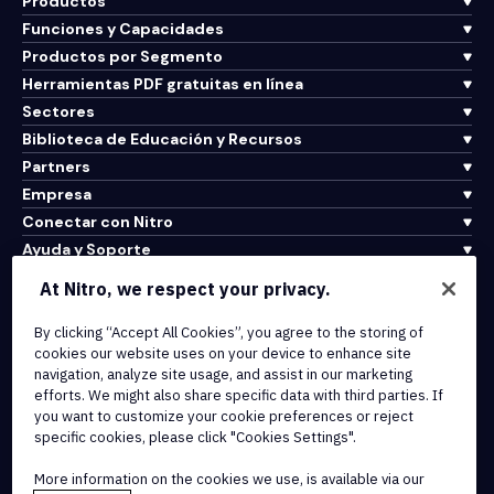
Productos
Funciones y Capacidades
Productos por Segmento
Herramientas PDF gratuitas en línea
Sectores
Biblioteca de Educación y Recursos
Partners
Empresa
Conectar con Nitro
Ayuda y Soporte
At Nitro, we respect your privacy.
Integrations & API Connectivity
By clicking “Accept All Cookies”, you agree to the storing of
Terms of Service
cookies our website uses on your device to enhance site
Cookie Policy
navigation, analyze site usage, and assist in our marketing
Copyright Policy
efforts. We might also share specific data with third parties. If
All Terms & Policies
you want to customize your cookie preferences or reject
specific cookies, please click "Cookies Settings".
© 2026 Nitro Software, Inc. All rights reserved.
More information on the cookies we use, is available via our