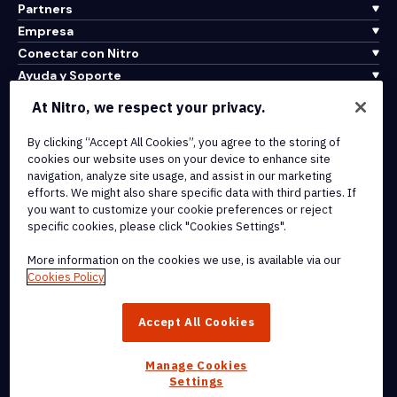
Partners
Empresa
Conectar con Nitro
Ayuda y Soporte
At Nitro, we respect your privacy.
Integrations & API Connectivity
Terms of Service
By clicking “Accept All Cookies”, you agree to the storing of
cookies our website uses on your device to enhance site
Cookie Policy
navigation, analyze site usage, and assist in our marketing
Copyright Policy
efforts. We might also share specific data with third parties. If
All Terms & Policies
you want to customize your cookie preferences or reject
specific cookies, please click "Cookies Settings".
© 2026 Nitro Software, Inc. All rights reserved.
More information on the cookies we use, is available via our
Cookies Policy
Nitro, the Nitro logo, Nitro Productivity Platform, Nitro PDF Pro, Nitro
Sign, and Nitro Analytics are trademarks and/or registered
Accept All Cookies
trademarks, of Nitro Software, Inc. or its affiliates in the United
States and/or other countries.
Manage Cookies
Settings