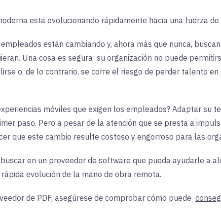
 moderna está evolucionando rápidamente hacia una fuerza de
s empleados están cambiando y, ahora más que nunca, buscan u
eran. Una cosa es segura: su organización no puede permitirse
rse o, de lo contrario, se corre el riesgo de perder talento en
xperiencias móviles que exigen los empleados? Adaptar su te
mer paso. Pero a pesar de la atención que se presta a impulsar
r que este cambio resulte costoso y engorroso para las orga
 buscar en un proveedor de software que pueda ayudarle a alca
a rápida evolución de la mano de obra remota.
proveedor de PDF, asegúrese de comprobar cómo puede
conseg