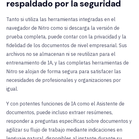
respaldado por la seguridad
Editar texto e
❌
✅
Tanto si utiliza las herramientas integradas en el
imágenes
navegador de Nitro como si descarga la versión de
prueba completa, puede contar con la privacidad y la
Fusionar PDF
❌
✅
fidelidad de los documentos de nivel empresarial. Sus
archivos no se almacenan ni se reutilizan para el
Rellenar y firmar
❌
✅
entrenamiento de IA, y las completas herramientas de
formularios
Nitro se alojan de forma segura para satisfacer las
necesidades de profesionales y organizaciones por
Comprimir y
❌
✅
igual.
compartir
Y con potentes funciones de IA como el Asistente de
archivos PDF
documentos, puede incluso extraer resúmenes,
responder a preguntas específicas sobre documentos y
Asistente de
❌
✅
agilizar su flujo de trabajo mediante indicaciones en
documentos AI
lenguaje natural, disponibles al instante durante su