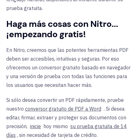
prueba gratuita.
Asegure, redacte
❌
✅
y proteja los
Haga más cosas con Nitro...
archivos PDF
¡empezando gratis!
Colaboración en
❌
✅
En Nitro, creemos que las potentes herramientas PDF
documentos
deben ser accesibles, intuitivas y seguras. Por eso
ofrecemos un conversor gratuito basado en navegador
y una versión de prueba con todas las funciones para
los usuarios que necesitan hacer más.
Si sólo desea convertir un PDF rápidamente, pruebe
nuestro
conversor gratuito de PDF a Word
. Si desea
editar, firmar, extraer y proteger sus documentos con
precisión,
inicie
hoy mismo
su prueba gratuita de 14
días
, sin necesidad de tarjeta de crédito.