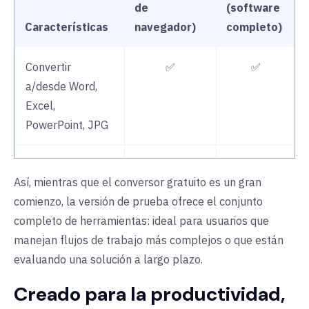
de
(software
Características
navegador)
completo)
Convertir
✅
✅
a/desde Word,
Excel,
PowerPoint, JPG
Uso diario
❌
✅
Así, mientras que el conversor gratuito es un gran
ilimitado
comienzo, la versión de prueba ofrece el conjunto
completo de herramientas: ideal para usuarios que
Conversión por
❌
✅
manejan flujos de trabajo más complejos o que están
lotes
evaluando una solución a largo plazo.
OCR (PDF
❌
✅
Creado para la productividad,
escaneados)