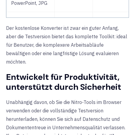
PowerPoint, JPG
Unbegrenzte
❌
✅
Der kostenlose Konverter ist zwar ein guter Anfang,
tägliche Nutzung
aber die Testversion bietet das komplette Toolkit: ideal
für Benutzer, die komplexere Arbeitsabläufe
Batch-
❌
✅
bewältigen oder eine langfristige Lösung evaluieren
Konvertierung
möchten.
OCR (gescannte
❌
✅
Entwickelt für Produktivität,
PDFs)
unterstützt durch Sicherheit
Bearbeiten von
❌
✅
Unabhängig davon, ob Sie die Nitro-Tools im Browser
Text und Bildern
verwenden oder die vollständige Testversion
herunterladen, können Sie sich auf Datenschutz und
PDFs
❌
✅
Dokumententreue in Unternehmensqualität verlassen.
zusammenführen