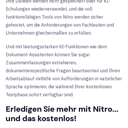
Ihre Dateien werden nicht gespeichert oder für KI-
Schulungen wiederverwendet, und die voll
Formulare
❌
✅
funktionsfähigen Tools von Nitro werden sicher
ausfüllen und
gehostet, um die Anforderungen von Fachleuten und
unterschreiben
Unternehmen gleichermaßen zu erfüllen.
Und mit leistungsstarken KI-Funktionen wie dem
PDFs
❌
✅
Dokument-Assistenten können Sie sogar
komprimieren
Zusammenfassungen extrahieren,
und weitergeben
dokumentenspezifische Fragen beantworten und Ihren
Arbeitsablauf mithilfe von Aufforderungen in natürlicher
AI-Dokument-
❌
✅
Sprache optimieren, die während Ihrer kostenlosen
Assistent
Testphase sofort verfügbar sind.
PDFs sichern,
❌
✅
Erledigen Sie mehr mit Nitro...
redigieren und
und das kostenlos!
schützen