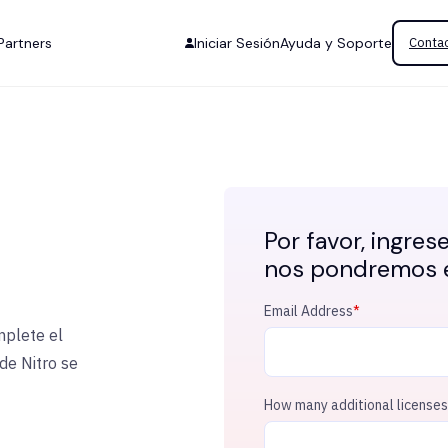
Partners
Iniciar Sesión
Ayuda y Soporte
Contac
Por favor, ingres
nos pondremos e
Email Address
*
mplete el
de Nitro se
How many additional licenses