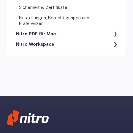
Sicherheit & Zertifikate
Einstellungen, Berechtigungen und
Präferenzen
Nitro PDF für Mac
Nitro Workspace
Anmerkungswerkzeuge &
Kommentare
Konto & Zugang
Einstellungen, Berechtigungen und
Präferenzen