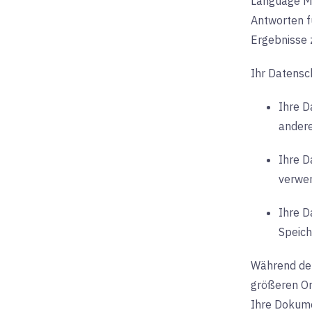
Language Mo
Antworten f
Ergebnisse 
Ihr Datensch
Ihre D
andere
Ihre D
verwen
Ihre D
Speich
Während der
größeren Or
Ihre Dokume