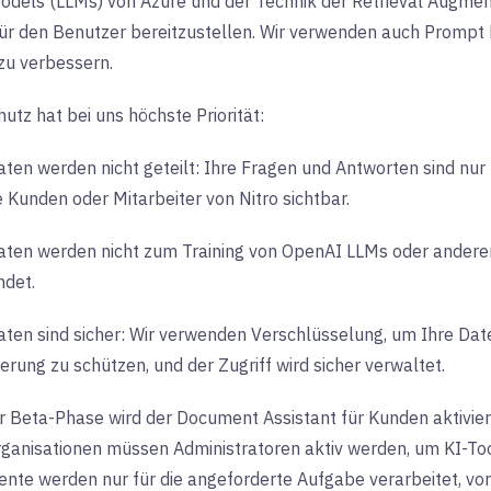
dels (LLMs) von Azure und der Technik der Retrieval Augmen
ür den Benutzer bereitzustellen. Wir verwenden auch Prompt E
zu verbessern.
utz hat bei uns höchste Priorität:
aten werden nicht geteilt: Ihre Fragen und Antworten sind nur f
 Kunden oder Mitarbeiter von Nitro sichtbar.
aten werden nicht zum Training von OpenAI LLMs oder andere
det.
aten sind sicher: Wir verwenden Verschlüsselung, um Ihre D
erung zu schützen, und der Zugriff wird sicher verwaltet.
 Beta-Phase wird der Document Assistant für Kunden aktiviert,
ganisationen müssen Administratoren aktiv werden, um KI-Tools
nte werden nur für die angeforderte Aufgabe verarbeitet, vo