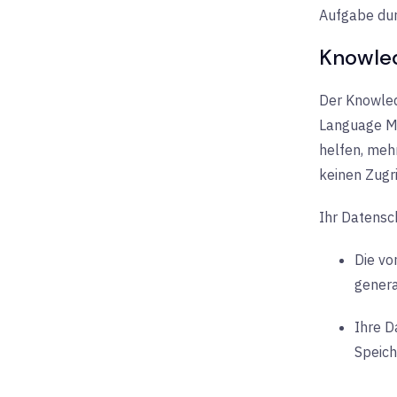
Aufgabe dur
Knowle
Der Knowled
Language Mo
helfen, meh
keinen Zugr
Ihr Datensch
Die vo
genera
Ihre D
Speich