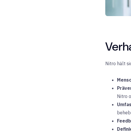
Verh
Nitro hält s
Mensc
Präve
Nitro 
Umfas
beheb
Feedb
Defin