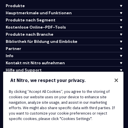
Produkte
Hauptmerkmale und Funktionen
Produkte nach Segment
Kostenlose Online-PDF-Tools
Produkte nach Branche
Bibliothek für Bildung und Einblicke
Partner
Info
Kontakt mit Nitro aufnehmen
Hilfe und Support
At Nitro, we respect your privacy.
Integrationen und API-Konnektivität
By clicking “Accept All Cookies”, you agree to the storing of
Nutzungsbedingungen
cookies our website uses on your device to enhance site
Cookie-Richtlinie
navigation, analyze site usage, and assist in our marketing
Copyright-Richtlinie
efforts. We might also share specific data with third parties. If
Alle Bedingungen und Richtlinien
you want to customize your cookie preferences or reject
specific cookies, please click "Cookies Settings".
© 2026 Nitro Software, Inc. Alle Rechte vorbehalten.