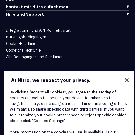
Kontakt mit Nitro aufnehmen
Hilfe und Support
Integrationen und API-Konnektivität
Nutzungsbedingungen
Cookie-Richtlinie
Copyright-Richtlinie
Alle Bedingungen und Richtlinien
© 2026 Nitro Software, Inc. Alle Rechte vorbehalten.
At Nitro, we respect your privacy.
Nitro, das Nitro-Logo, Nitro Productivity Platform, Nitro PDF Pro,
By clicking “Accept All Cookies”, you agree to the storing of
Nitro Sign und Nitro Analytics sind Marken und/oder eingetragene
cookies our website uses on your device to enhance site
Marken von Nitro Software, Inc. oder seinen verbundenen
navigation, analyze site usage, and assist in our marketing efforts.
Unternehmen in den Vereinigten Staaten und/oder anderen Ländern.
We might also share specific data with third parties. If you want
to customize your cookie preferences or reject specific cookies,
please click "Cookies Settings".
More information on the cookies we use, is available via our