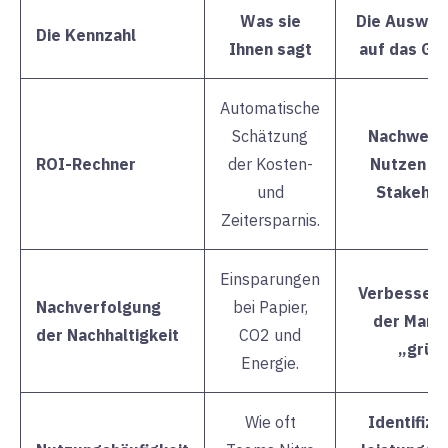
Was sie
Die Auswir
Die Kennzahl
Ihnen sagt
auf das Ge
Automatische
Schätzung
Nachweis
ROI-Rechner
der Kosten-
Nutzen fü
und
Stakehol
Zeitersparnis.
Einsparungen
Verbessert
Nachverfolgung
bei Papier,
der Marke
der Nachhaltigkeit
CO2 und
„grün“
Energie.
Wie oft
Identifizi