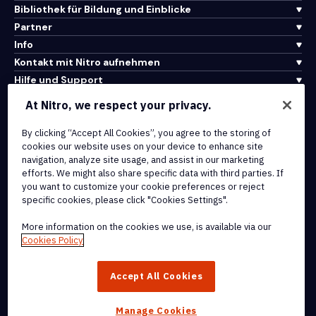
Bibliothek für Bildung und Einblicke
Partner
Info
Kontakt mit Nitro aufnehmen
Hilfe und Support
At Nitro, we respect your privacy.
Integrationen und API-Konnektivität
By clicking “Accept All Cookies”, you agree to the storing of
Nutzungsbedingungen
cookies our website uses on your device to enhance site
Cookie-Richtlinie
navigation, analyze site usage, and assist in our marketing
Copyright-Richtlinie
efforts. We might also share specific data with third parties. If
Alle Bedingungen und Richtlinien
you want to customize your cookie preferences or reject
specific cookies, please click "Cookies Settings".
© 2026 Nitro Software, Inc. Alle Rechte vorbehalten.
More information on the cookies we use, is available via our
Cookies Policy
Nitro, das Nitro-Logo, Nitro Productivity Platform, Nitro PDF Pro,
Nitro Sign und Nitro Analytics sind Marken und/oder eingetragene
Accept All Cookies
Marken von Nitro Software, Inc. oder seinen verbundenen
Unternehmen in den Vereinigten Staaten und/oder anderen Ländern.
Manage Cookies