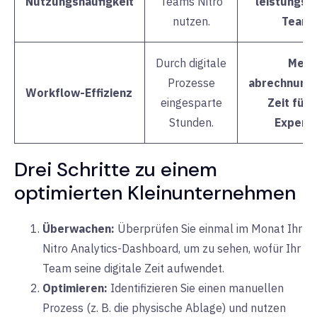
Nutzungshäufigkeit
Teams Nitro
leistungss
nutzen.
Teams
Durch digitale
Mehr
Prozesse
abrechnung
Workflow-Effizienz
eingesparte
Zeit für 
Stunden.
Experte
Drei Schritte zu einem
optimierten Kleinunternehmen
Überwachen:
Überprüfen Sie einmal im Monat Ihr
Nitro Analytics-Dashboard, um zu sehen, wofür Ihr
Team seine digitale Zeit aufwendet.
Optimieren:
Identifizieren Sie einen manuellen
Prozess (z. B. die physische Ablage) und nutzen