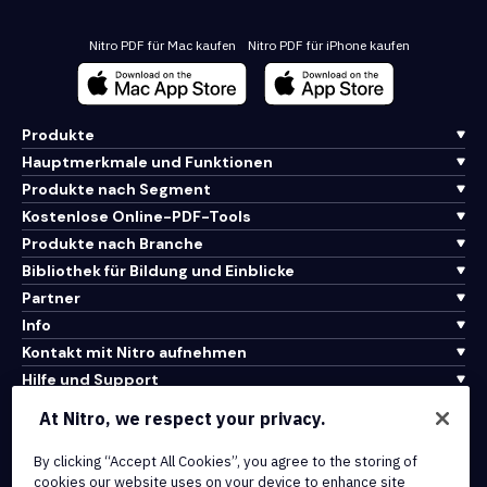
Nitro PDF für Mac kaufen
Nitro PDF für iPhone kaufen
Produkte
Hauptmerkmale und Funktionen
Produkte nach Segment
Kostenlose Online-PDF-Tools
Produkte nach Branche
Bibliothek für Bildung und Einblicke
Partner
Info
Kontakt mit Nitro aufnehmen
Hilfe und Support
At Nitro, we respect your privacy.
Integrationen und API-Konnektivität
Nutzungsbedingungen
By clicking “Accept All Cookies”, you agree to the storing of
cookies our website uses on your device to enhance site
Cookie-Richtlinie