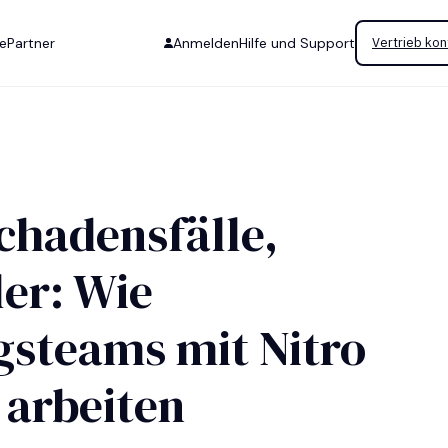
se
Partner
Anmelden
Hilfe und Support
Vertrieb kon
chadensfälle,
er: Wie
gsteams mit Nitro
r arbeiten