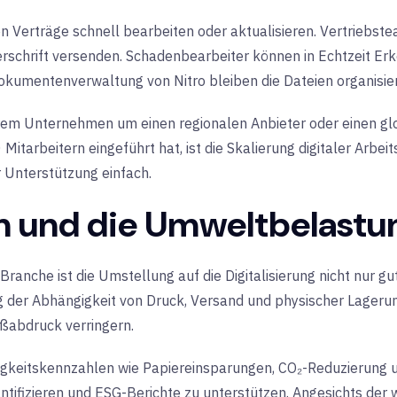
n Verträge schnell bearbeiten oder aktualisieren. Vertriebs
rschrift versenden. Schadenbearbeiter können in Echtzeit E
Dokumentenverwaltung von Nitro bleiben die Dateien organisier
hrem Unternehmen um einen regionalen Anbieter oder einen gl
 Mitarbeitern eingeführt hat, ist die Skalierung digitaler Arb
r Unterstützung einfach.
en und die Umweltbelastu
n Branche ist die Umstellung auf die Digitalisierung nicht nur g
g der Abhängigkeit von Druck, Versand und physischer Lageru
ßabdruck verringern.
igkeitskennzahlen wie Papiereinsparungen, CO₂-Reduzierung u
quantifizieren und ESG-Berichte zu unterstützen. Angesichts d