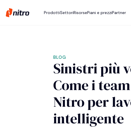
Prodotti
Settori
Risorse
Piani e prezzi
Partner
BLOG
Sinistri più 
Come i team 
Nitro per la
intelligente