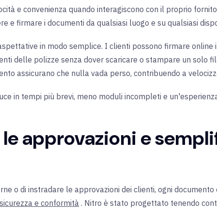
ocità e convenienza quando interagiscono con il proprio fornitore 
edere e firmare i documenti da qualsiasi luogo e su qualsiasi dispo
spettative in modo semplice. I clienti possono firmare online i
nti delle polizze senza dover scaricare o stampare un solo file
nto assicurano che nulla vada perso, contribuendo a velocizza
raduce in tempi più brevi, meno moduli incompleti e un'esperie
le approvazioni e semplif
nterne o di instradare le approvazioni dei clienti, ogni documento 
 sicurezza e conformità
. Nitro è stato progettato tenendo cont