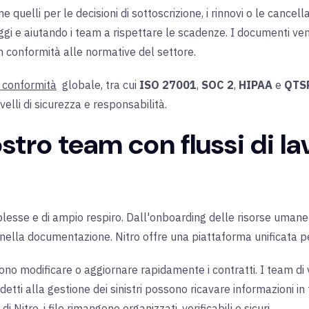
me quelli per le decisioni di sottoscrizione, i rinnovi o le cance
saggi e aiutando i team a rispettare le scadenze. I documenti 
n conformità alle normative del settore.
 conformità
globale, tra cui
ISO 27001
,
SOC 2
,
HIPAA
e
QTS
velli di sicurezza e responsabilità.
ostro team con flussi di la
esse e di ampio respiro. Dall'onboarding delle risorse umane a
nella documentazione. Nitro offre una piattaforma unificata p
ono modificare o aggiornare rapidamente i contratti. I team di
detti alla gestione dei sinistri possono ricavare informazioni i
 Nitro, i file rimangono organizzati, verificabili e sicuri.