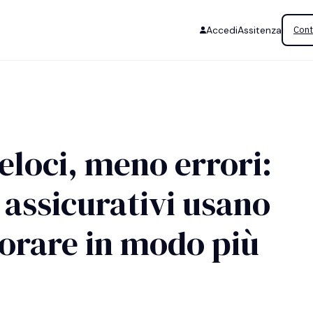
Accedi
Assitenza
Cont
veloci, meno errori:
assicurativi usano
vorare in modo più