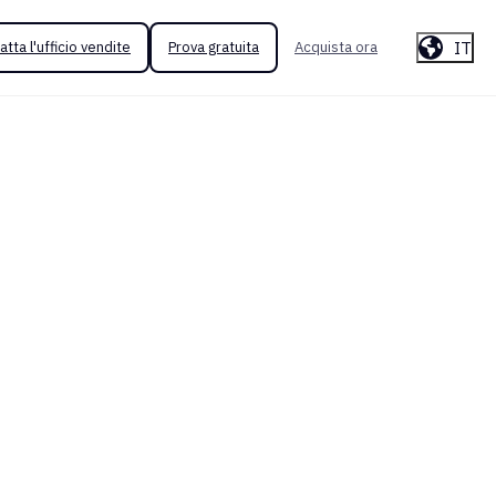
IT
atta l'ufficio vendite
Prova gratuita
Acquista ora