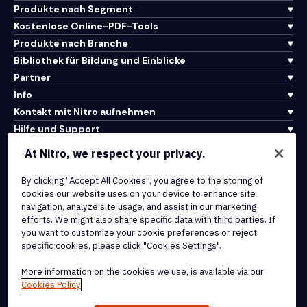
Produkte nach Segment
Kostenlose Online-PDF-Tools
Produkte nach Branche
Bibliothek für Bildung und Einblicke
Partner
Info
Kontakt mit Nitro aufnehmen
Hilfe und Support
At Nitro, we respect your privacy.
Integrationen und API-Konnektivität
By clicking “Accept All Cookies”, you agree to the storing of
Nutzungsbedingungen
cookies our website uses on your device to enhance site
Cookie-Richtlinie
navigation, analyze site usage, and assist in our marketing
Copyright-Richtlinie
efforts. We might also share specific data with third parties. If
Alle Bedingungen und Richtlinien
you want to customize your cookie preferences or reject
specific cookies, please click "Cookies Settings".
© 2026 Nitro Software, Inc. Alle Rechte vorbehalten.
More information on the cookies we use, is available via our
Cookies Policy
Nitro, das Nitro-Logo, Nitro Productivity Platform, Nitro PDF Pro,