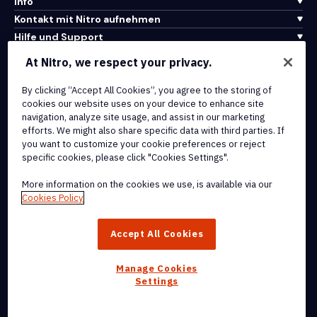
Info
Kontakt mit Nitro aufnehmen
Hilfe und Support
At Nitro, we respect your privacy.
Integrationen und API-Konnektivität
Nutzungsbedingungen
By clicking “Accept All Cookies”, you agree to the storing of
cookies our website uses on your device to enhance site
Cookie-Richtlinie
navigation, analyze site usage, and assist in our marketing
Copyright-Richtlinie
efforts. We might also share specific data with third parties. If
Alle Bedingungen und Richtlinien
you want to customize your cookie preferences or reject
specific cookies, please click "Cookies Settings".
© 2026 Nitro Software, Inc. Alle Rechte vorbehalten.
More information on the cookies we use, is available via our
Cookies Policy
Nitro, das Nitro-Logo, Nitro Productivity Platform, Nitro PDF Pro,
Nitro Sign und Nitro Analytics sind Marken und/oder eingetragene
Accept All Cookies
Marken von Nitro Software, Inc. oder seinen verbundenen
Unternehmen in den Vereinigten Staaten und/oder anderen Ländern.
Manage Cookies
Settings