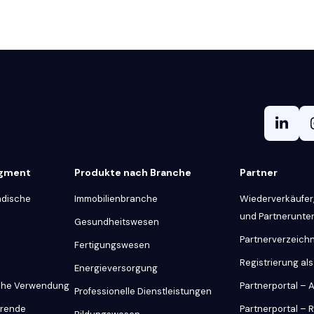
egment
Produkte nach Branche
Partner
ndische
Immobilienbranche
Wiederverkäufer,
und Partnerunt
Gesundheitswesen
Partnerverzeichn
Fertigungswesen
Registrierung als
Energieversorgung
iche Verwendung
Partnerportal –
Professionelle Dienstleistungen
hrende
Partnerportal – 