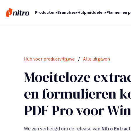
Producten
Branches
Hulpmiddelen
Plannen en p
Hub voor productvrijgave
/
Alle uitgaven
Moeiteloze extrac
en formulieren k
PDF Pro voor Wi
We zijn verheugd om de release van
Nitro Extrac