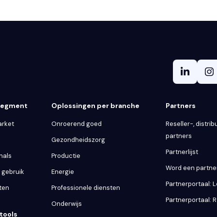
 segment
Oplossingen per branche
Partners
arket
Onroerend goed
Reseller-, distribu
partners
Gezondheidszorg
Partnerlijst
nals
Productie
Word een partne
k gebruik
Energie
Partnerportaal: 
ten
Professionele diensten
Partnerportaal: R
Onderwijs
tools