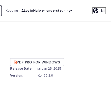
NL
Koop nu
Log in
Hulp en ondersteuning
PDF PRO FOR WINDOWS
Release Date:
januari 28, 2025
Version:
v14.35.1.0