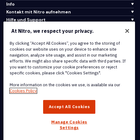
Info
Kontakt mit Nitro aufnehmen
Hilfe und Support
At Nitro, we respect your privacy.
Integrationen und API-Konnektivität
Nutzungsbedingungen
By clicking “Accept All Cookies”, you agree to the storing of
cookies our website uses on your device to enhance site
Cookie-Richtlinie
navigation, analyze site usage, and assist in our marketing
Copyright-Richtlinie
efforts. We might also share specific data with third parties. If
Alle Bedingungen und Richtlinien
you want to customize your cookie preferences or reject
specific cookies, please click "Cookies Settings".
© 2026 Nitro Software, Inc. Alle Rechte vorbehalten.
More information on the cookies we use, is available via our
Cookies Policy
Nitro, das Nitro-Logo, Nitro Productivity Platform, Nitro PDF Pro,
Nitro Sign und Nitro Analytics sind Marken und/oder eingetragene
Accept All Cookies
Marken von Nitro Software, Inc. oder seinen verbundenen
Unternehmen in den Vereinigten Staaten und/oder anderen Ländern.
Manage Cookies
Settings