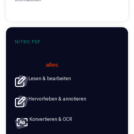
NITRO PDF
Was können Sie mit Nitro PDF tun?
So gut wie
alles
.
Lesen & bearbeiten
Hervorheben & annotieren
Konvertieren & OCR