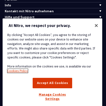
Info
Kontakt mit Nitro aufnehmen
Hilfe und Support
At Nitro, we respect your privacy.
Integrationen und API-Konnektivität
Nutzungsbedingungen
By clicking “Accept All Cookies”, you agree to the storing of
cookies our website uses on your device to enhance site
Cookie-Richtlinie
navigation, analyze site usage, and assist in our marketing
Copyright-Richtlinie
efforts. We might also share specific data with third parties. If
Alle Bedingungen und Richtlinien
you want to customize your cookie preferences or reject
specific cookies, please click "Cookies Settings".
© 2026 Nitro Software, Inc. Alle Rechte vorbehalten.
More information on the cookies we use, is available via our
Cookies Policy
Nitro, das Nitro-Logo, Nitro Productivity Platform, Nitro PDF Pro,
Nitro Sign und Nitro Analytics sind Marken und/oder eingetragene
Accept All Cookies
Marken von Nitro Software, Inc. oder seinen verbundenen
Unternehmen in den Vereinigten Staaten und/oder anderen Ländern.
Manage Cookies
Settings