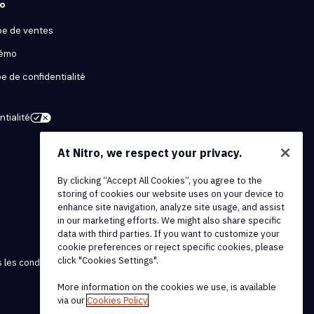
ro
pe de ventes
démo
e de confidentialité
tialité
At Nitro, we respect your privacy.
By clicking “Accept All Cookies”, you agree to the
storing of cookies our website uses on your device to
enhance site navigation, analyze site usage, and assist
in our marketing efforts. We might also share specific
data with third parties. If you want to customize your
cookie preferences or reject specific cookies, please
click "Cookies Settings".
 les conditions et politiques
More information on the cookies we use, is available
via our
Cookies Policy