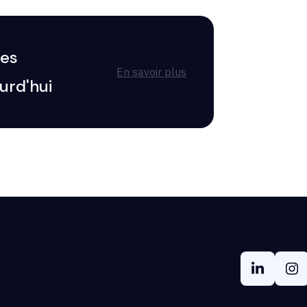
res
En savoir plus
urd'hui