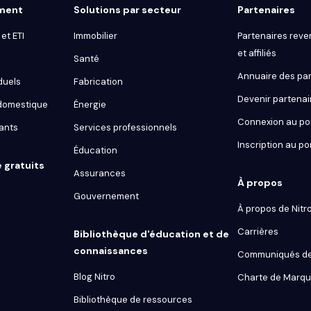
gment
Solutions par secteur
Partenaires
et ETI
Immobilier
Partenaires reve
et affiliés
Santé
Annuaire des par
duels
Fabrication
Devenir partenai
 domestique
Énergie
Connexion au por
ants
Services professionnels
Inscription au po
Éducation
e gratuits
Assurances
À propos
Gouvernement
À propos de Nitr
Carrières
Bibliothèque d'éducation et de
connaissances
Communiqués de
Blog Nitro
Charte de Marq
Bibliothèque de ressources