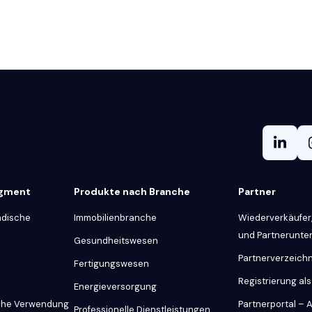
egment
Produkte nach Branche
Partner
ndische
Immobilienbranche
Wiederverkäufer,
und Partnerunt
Gesundheitswesen
Partnerverzeichn
Fertigungswesen
Registrierung als
Energieversorgung
iche Verwendung
Partnerportal –
Professionelle Dienstleistungen