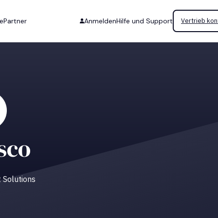
se
Partner
Anmelden
Hilfe und Support
Vertrieb kon
sco
 Solutions