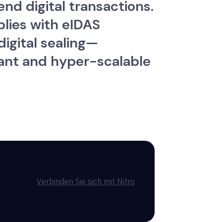
nd digital transactions.
plies with eIDAS
digital sealing—
iant and hyper-scalable
Verbinden Sie sich mit Nitro