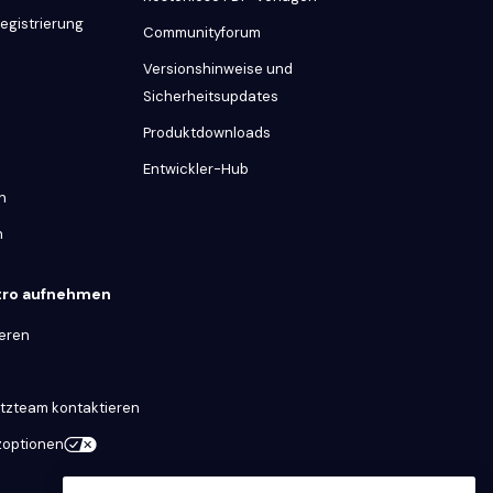
Registrierung
Communityforum
Versionshinweise und
Sicherheitsupdates
Produktdownloads
Entwickler-Hub
n
n
itro aufnehmen
ieren
tzteam kontaktieren
zoptionen