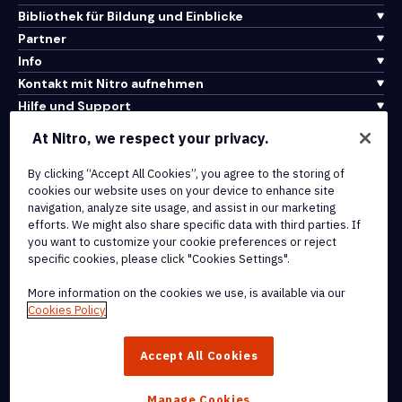
Bibliothek für Bildung und Einblicke
Partner
Info
Kontakt mit Nitro aufnehmen
Hilfe und Support
At Nitro, we respect your privacy.
Integrationen und API-Konnektivität
Nutzungsbedingungen
By clicking “Accept All Cookies”, you agree to the storing of
cookies our website uses on your device to enhance site
Cookie-Richtlinie
navigation, analyze site usage, and assist in our marketing
Copyright-Richtlinie
efforts. We might also share specific data with third parties. If
Alle Bedingungen und Richtlinien
you want to customize your cookie preferences or reject
specific cookies, please click "Cookies Settings".
© 2026 Nitro Software, Inc. Alle Rechte vorbehalten.
More information on the cookies we use, is available via our
Cookies Policy
Nitro, das Nitro-Logo, Nitro Productivity Platform, Nitro PDF Pro,
Nitro Sign und Nitro Analytics sind Marken und/oder eingetragene
Accept All Cookies
Marken von Nitro Software, Inc. oder seinen verbundenen
Unternehmen in den Vereinigten Staaten und/oder anderen Ländern.
Manage Cookies