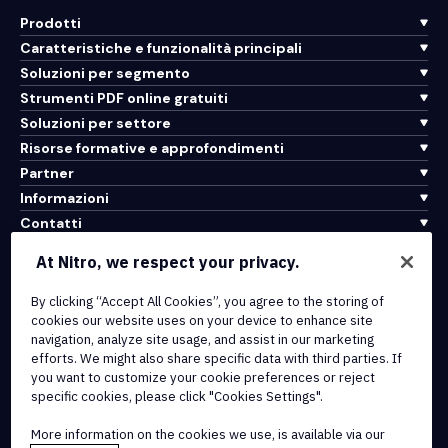
Prodotti
Caratteristiche e funzionalità principali
Soluzioni per segmento
Strumenti PDF online gratuiti
Soluzioni per settore
Risorse formative e approfondimenti
Partner
Informazioni
Contatti
Assistenza
At Nitro, we respect your privacy.
Integrazioni e connettività API
By clicking “Accept All Cookies”, you agree to the storing of
cookies our website uses on your device to enhance site
Termini di servizio
navigation, analyze site usage, and assist in our marketing
Politica sui cookie
efforts. We might also share specific data with third parties. If
Politica sul copyright
you want to customize your cookie preferences or reject
Tutti i termini e le politiche
specific cookies, please click "Cookies Settings".
More information on the cookies we use, is available via our
© 2026 Nitro Software, Inc. Tutti i diritti riservati.