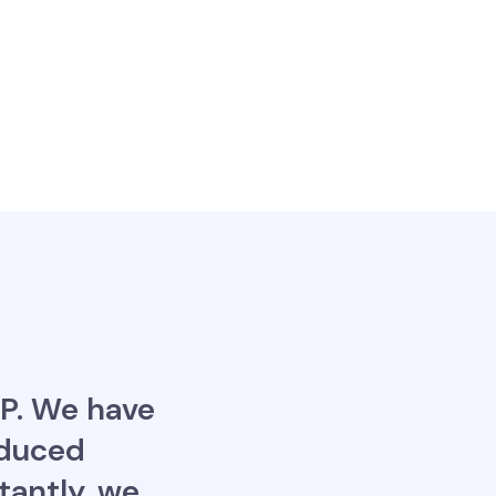
VP. We have
educed
tantly, we