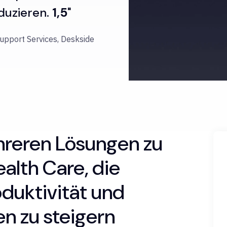
duzieren.
1,5
"
Support Services, Deskside
reren Lösungen zu
ealth Care, die
duktivität und
en zu steigern