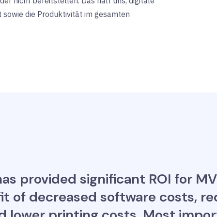
r nicht bereitstellen. Das half uns, digitale
 sowie die Produktivität im gesamten
has provided significant ROI for M
it of decreased software costs, r
d lower printing costs. Most impor